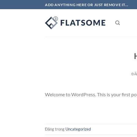
Bỏ
ADD ANYTHING HERE OR JUST REMOVE IT...
qua
nội
dung
ĐĂ
Welcome to WordPress. This is your first post.
Đăng trong
Uncategorized